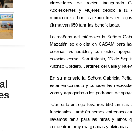
alrededores del recién inaugurado C
Adolescentes y Mujeres debido a su ca
momento se han realizado tres entrega
última van 650 familias beneficiadas.
La mañana del miércoles la Señora Gabr
Mazatlán se dio cita en CASAM para ha
colonias vulnerables, con estos apoyos
colonias como: San Antonio, 13 de Septie
Alfonso Cordero, Jardines del Valle y Nuev
En su mensaje la Señora Gabriela Peña 
al
estar en contacto y conocer las necesidad
es
zona y agregarlas a los padrones de apoy
“Con esta entrega llevamos 650 familias
funcionales, también hemos entregado caj
llevamos tenis para las niñas y niños 
encuentran muy marginadas y olvidadas”.
(9)