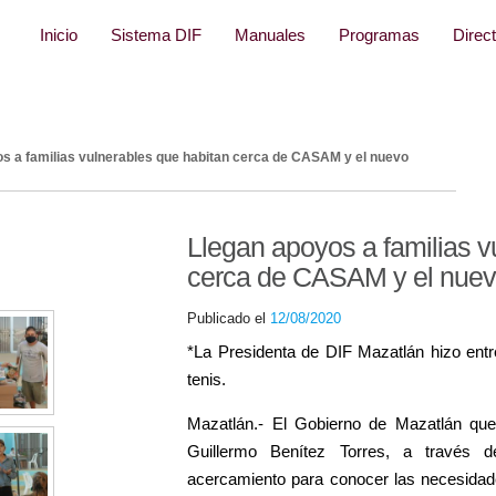
sites/difmazatlan/wp-config.php
on line
37
Inicio
Sistema DIF
Manuales
Programas
Direct
s a familias vulnerables que habitan cerca de CASAM y el nuevo
Llegan apoyos a familias v
cerca de CASAM y el nuevo
Publicado el
12/08/2020
*La Presidenta de DIF Mazatlán hizo ent
tenis.
Mazatlán.- El Gobierno de Mazatlán que
Guillermo Benítez Torres, a través
acercamiento para conocer las necesidade