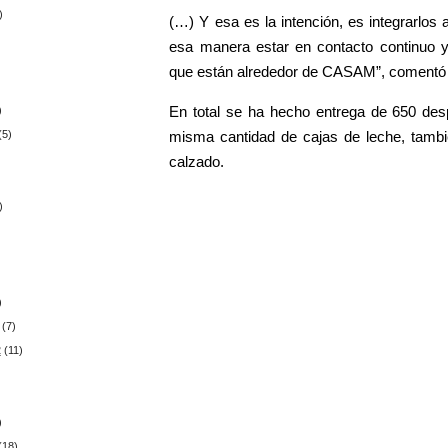
)
(…) Y esa es la intención, es integrarlos
esa manera estar en contacto continuo 
que están alrededor de CASAM”, comentó l
En total se ha hecho entrega de 650 de
)
misma cantidad de cajas de leche, tambi
(5)
calzado.
)
)
(7)
2
(11)
)
(18)