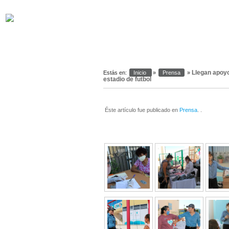
Warning
: system(): Cannot execute a blank command in
/var/www_
s
Llegan apoyo
Estás en:
Inicio
»
Prensa
»
estadio de futbol
Éste artículo fue publicado en
Prensa
. .