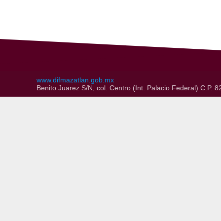
www.difmazatlan.gob.mx
Benito Juarez S/N, col. Centro (Int. Palacio Federal) C.P.