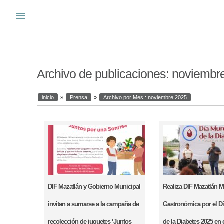
Warning
: system(): Cannot execute a blank command in
/var/www_si
menu
s
Archivo de publicaciones:
noviembr
inicio
»
Prensa
»
Archivo por Mes :
noviembre 2025
DIF Mazatlán y Gobierno Municipal
Realiza DIF Mazatlán M
invitan a sumarse a la campaña de
Gastronómica por el D
recolección de juguetes ‘Juntos
de la Diabetes 2025 en 