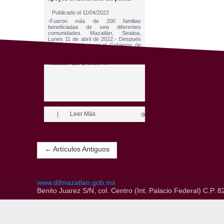
Publicado el
11/04/2022
-Fueron más de 200 familias
beneficiadas de seis diferentes
comunidades. Mazatlán, Sinaloa,
Lunes 11 de abril de 2022.- Después
de la veda electoral el Gobierno de
Mazatlán que encabeza el Químico
Benítez Torres, a través de DIF
Mazatlán que preside …
|
Leer Más
←
Artículos Antiguos
www.difmazatlan.gob.mx
Benito Juarez S/N, col. Centro (Int. Palacio Federal) C.P.