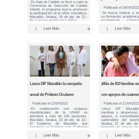
-En Sala de Cabildo se llevó a cabo la
Ceremonia de Selección de Cabildo
Publicado el
28/04/202
Infantil, el programa busca promover
-Se busca motivar a es
la participación de la niñez mazatleca.
su formación académica
Mazatlán, Sinaloa, 29 de abr. de 22.-
experiencias sobres
En el marco del Día de la Niñez …
deportistas, empresario
entre otras perso
|
Leer Más
|
Leer Más
mazatlecas. Mazatlán, S
abril de 2022.- En el
celebración del Día de l
Lanza DIF Mazatlán la campaña
¡Más de 810 familias se
anual de Prótesis Oculares
con apoyos de cuares
Publicado el
22/04/2022
Publicado el
21/04/202
-En colaboración con cirujanos
-Lleva DIF Mazatlá
maxilofaciales de la UNAM se
sardinas y despensas,
atenderá a más de 100 pacientes.
apoyos, a comunidades
Mazatlán, Sinaloa, 22 de abr. de 22.-
vulnerables del puert
El Gobierno de Mazatlán que
Sinaloa, 21 de abr. de
encabeza el Químico Luis Guillermo
intención de apoyar en
Benítez Torres, a través de DIF
de familias que se en
Mazatlán que …
situación vulnerable …
|
Leer Más
|
Leer Más