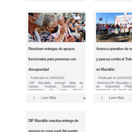
Reactivan entregas de apoyos
Arranca operativo de 
funcionales para personas con
y pascua contra el Traba
discapacidad
en Mazatlán
Publicado el
14/04/2022
Publicado el
13/04/202
-DIF Mazatlán entregó sillas de
-Sistema DIF Mazatlán y 
ruedas, muletas, bastones y
de Seguridad Públ
andaderas sin costo alguno.
esfuerzos en favor de 
Mazatlán, Sinaloa, 14 de abr. de 22.-
Mazatlán, Sinaloa, 13 de
El Gobierno que encabeza el Químico
La afluencia de turista
|
Leer Más
|
Leer Más
Luis Guillermo Benítez Torres, a
durante las temporadas 
través de DIF Mazatlán que preside
hacen del puerto el pu
Gabriela Peña Chico, …
para …
DIF Mazatlán reactiva entrega de
apoyos en zona rural del puerto