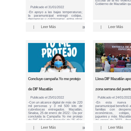
Escolar de la No Violenci
Gobierno de Mazatlán q
Publicado el
31/01/2022
-En apoyo a las bajas temperaturas;
la paramunicipal entregó cobijas,
despensas y colchonetas, entre otros
apoyos para el Comedor Comunitario
de la sindicatura. Mazatlán, Sinaloa,
|
Leer Más
|
Leer Más
31 de ene. de 22.- Atendiendo a la
solicitud de familias en situación de
vulnerabilidad …
Concluye campaña Yo me protejo
Lleva DIF Mazatlán apo
de DIF Mazatlán
zona serrana del puert
Publicado el
25/01/2022
Publicado el
24/01/202
-Con un alcance digital de más de 220
-En esta nueva j
mil personas y 3 mil 500 kits de
paramunicipal benefició
cubrebocas entregados. Mazatlán,
familias con despen
Sinaloa, 25 de enero de 2022.- Da por
económicos, cobijas,
concluida la Campaña Yo me protejo
juguetes y más. Mazatlán
de DIF Mazatlán después de 15 días
de enero de 2022.- Aten
…
indicaciones del presiden
Químico Luis Guille
|
Leer Más
|
Leer Más
Torres, …