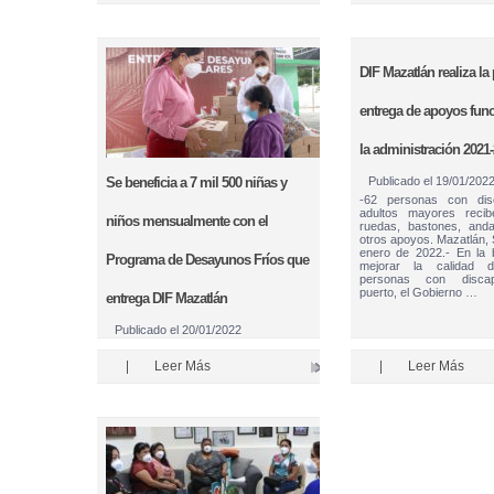
DIF Mazatlán realiza la
entrega de apoyos func
la administración 2021
Se beneficia a 7 mil 500 niñas y
Publicado el
19/01/202
-62 personas con dis
adultos mayores recib
niños mensualmente con el
ruedas, bastones, anda
otros apoyos. Mazatlán, 
enero de 2022.- En la
Programa de Desayunos Fríos que
mejorar la calidad 
personas con discap
puerto, el Gobierno …
entrega DIF Mazatlán
Publicado el
20/01/2022
-La dotación alimentaria contiene:
leche descremada, galleta polvorón,
|
Leer Más
|
Leer Más
fruta deshidratada y cereal de trigo.
Mazatlán, Sinaloa, 20 de enero de
2022.- Contribuyendo a la nutrición de
la niñez Mazatleca, así como a la
economía familiar y el
aprovechamiento educativo en …