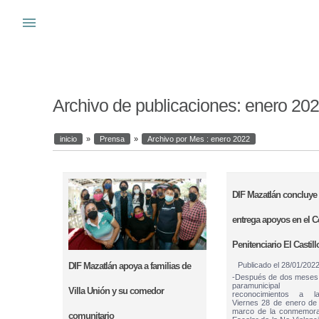
Warning
: system(): Cannot execute a blank command in
/var/www_si
menu
s
Archivo de publicaciones:
enero 20
inicio
»
Prensa
»
Archivo por Mes :
enero 2022
DIF Mazatlán concluye t
entrega apoyos en el C
Penitenciario El Castill
DIF Mazatlán apoya a familias de
Publicado el
28/01/202
-Después de dos meses 
paramunicipal
Villa Unión y su comedor
reconocimientos a la
Viernes 28 de enero de 
marco de la conmemora
comunitario