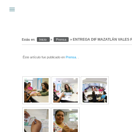
Warning
: system(): Cannot execute a blank command in
/var/www_si
menu
s
ENTREGA DIF MAZATLÁN VALES 
Estás en:
Inicio
»
Prensa
»
Éste artículo fue publicado en
Prensa
. .