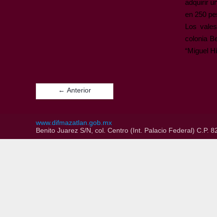
adquirir 
en 250 pes
Los vale
colonia B
“Miguel Hi
← Anterior
www.difmazatlan.gob.mx
Benito Juarez S/N, col. Centro (Int. Palacio Federal) C.P.