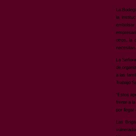
La Bodega 
la instit
embolsar 
empresari
otros, la
necesitan
La Señora
de organiz
a las fami
Trabajo So
“Estos ap
frente a l
por llegar
Las Briga
vulnerado