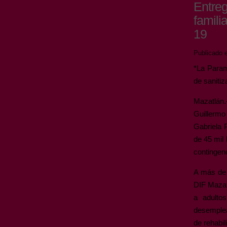
Entre
famili
19
Publicado e
*La Param
de sanitiz
Mazatlán.
Guillermo
Gabriela 
de 45 mil 
contingenc
A más de 
DIF Mazat
a adulto
desemplea
de rehabil