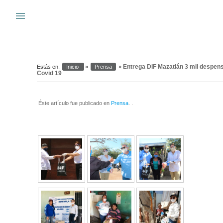
Warning
: system(): Cannot execute a blank command in
/var/www_si
menu
s
Entrega DIF Mazatlán 3 mil despens
Estás en:
Inicio
»
Prensa
»
Covid 19
Éste artículo fue publicado en
Prensa
. .