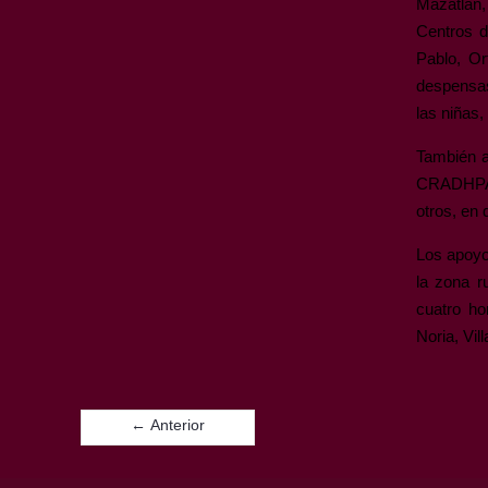
Mazatlán,
Centros 
Pablo, Or
despensas,
las niñas,
También a
CRADHPAC,
otros, en
Los apoyo
la zona r
cuatro ho
Noria, Vil
← Anterior