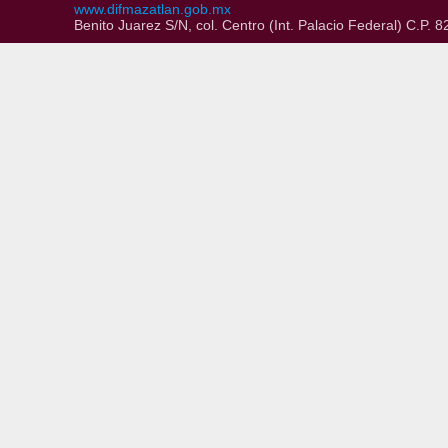
www.difmazatlan.gob.mx
Benito Juarez S/N, col. Centro (Int. Palacio Federal) C.P.