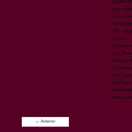
Desde niñ
que instal
Las perso
los portal
DIF ubica
centro.
Gracias a
sus Tecla
Radical, 
Continent
Los Cryps
Además a 
Maldonad
manera alt
← Anterior