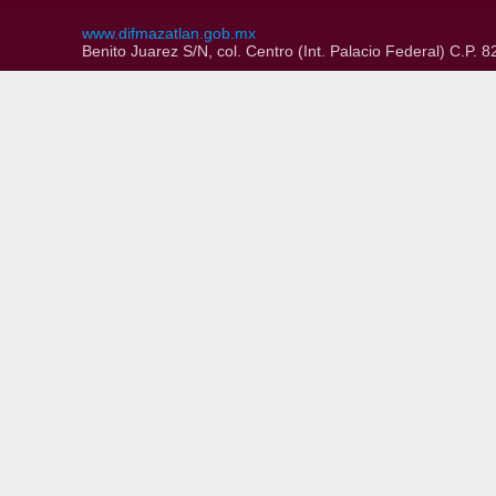
www.difmazatlan.gob.mx
Benito Juarez S/N, col. Centro (Int. Palacio Federal) C.P.