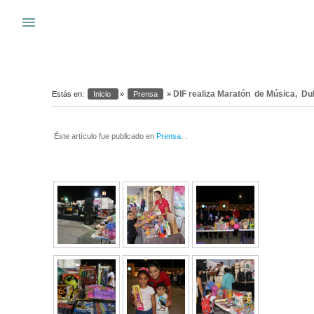
Warning
: system(): Cannot execute a blank command in
/var/www_si
menu
s
DIF realiza Maratón de Música, Du
Estás en:
Inicio
»
Prensa
»
Éste artículo fue publicado en
Prensa
. .