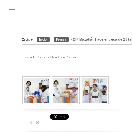
Warning
: system(): Cannot execute a blank command in
/var/www_si
menu
s
DIF Mazatlán hace entrega de 15 tab
Estás en:
Inicio
»
Prensa
»
Éste artículo fue publicado en
Prensa
. .