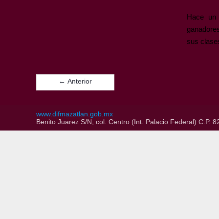
Hace un 
ganadores
sus clases
← Anterior
www.difmazatlan.gob.mx
Benito Juarez S/N, col. Centro (Int. Palacio Federal) C.P.