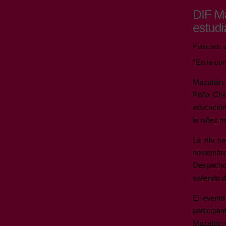
DIF Ma
estudi
Publicado e
*En la con
Mazatlán.
Peña Chic
educación
la niñez m
La rifa s
noviembre
Despacho 
saliendo 
El evento
participa
Mazatlán 